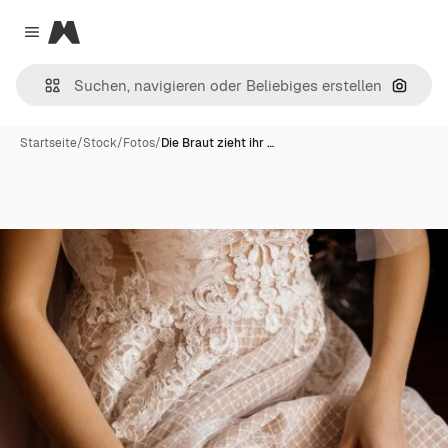
Magnific
Close menu
Nach B
Startseite
/
Stock
/
Fotos
/
Die Braut zieht ihr …