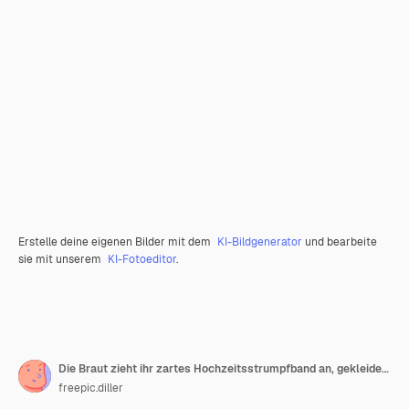
Erstelle deine eigenen Bilder mit dem
KI-Bildgenerator
und bearbeite
sie mit unserem
KI-Fotoeditor
.
Die Braut zieht ihr zartes Hochzeitsstrumpfband an, gekleidet in ein Hochzeitskleid mit Tätowierung am Bein
freepic.diller