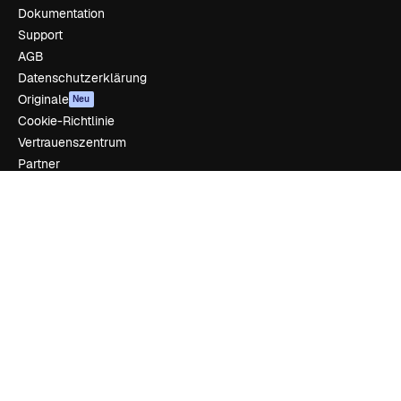
Dokumentation
Support
AGB
Datenschutzerklärung
Originale
Neu
Cookie-Richtlinie
Vertrauenszentrum
Partner
Unternehmen
Unternehmen
Preise
Über uns
Reviews
Karriere
Suchtrends
Blog
Veranstaltungen