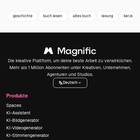
Premium
Premium
Premium
Premium
geschichte
buch lesen
altes buch
lesung
kerzenlic
Die kreative Plattform, um deine beste Arbeit zu verwirklichen.
Mehr als 1 Million Abonnenten unter Kreativen, Unternehmen,
Agenturen und Studios.
Deutsch
Produkte
Spaces
KI-Assistent
KI-Bildgenerator
KI-Videogenerator
KI-Stimmengenerator