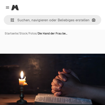
Magnific
Close menu
Nach B
Startseite
/
Stock
/
Fotos
/
Die Hand der Frau be…