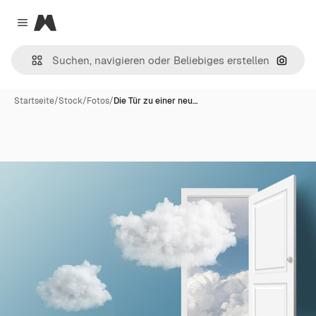
Magnific
Close menu
Nach B
Startseite
/
Stock
/
Fotos
/
Die Tür zu einer neu…