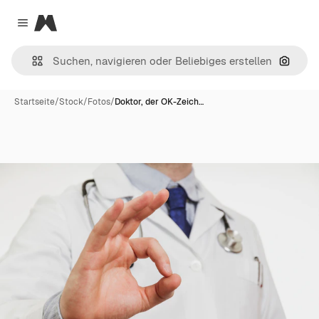
Magnific
Close menu
Nach B
Startseite
/
Stock
/
Fotos
/
Doktor, der OK-Zeich…