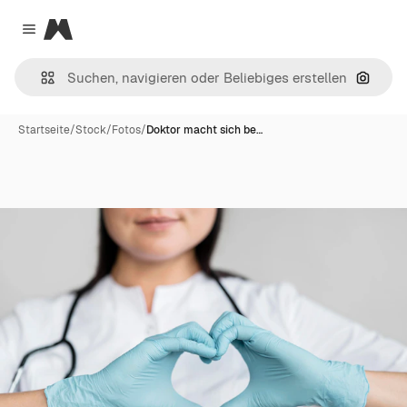
Magnific
Close menu
Nach B
Startseite
/
Stock
/
Fotos
/
Doktor macht sich be…