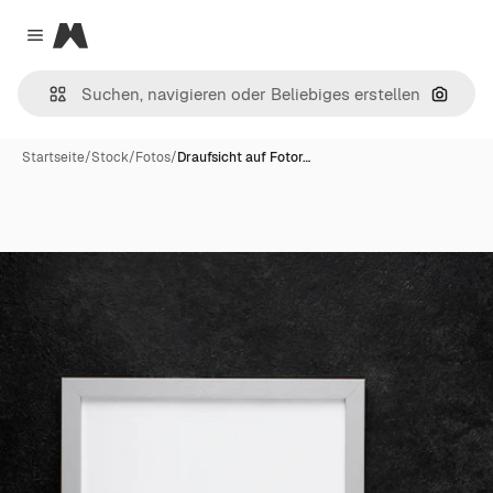
Magnific
Close menu
Nach B
Startseite
/
Stock
/
Fotos
/
Draufsicht auf Fotor…