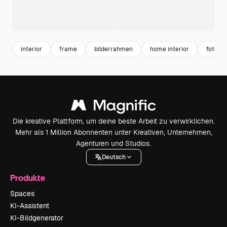
interior
frame
bilderrahmen
home interior
fotora
Die kreative Plattform, um deine beste Arbeit zu verwirklichen.
Mehr als 1 Million Abonnenten unter Kreativen, Unternehmen,
Agenturen und Studios.
Deutsch
Produkte
Spaces
KI-Assistent
KI-Bildgenerator