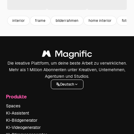
interior
frame
bilderrahmen
home interior
fotora
Die kreative Plattform, um deine beste Arbeit zu verwirklichen.
Mehr als 1 Million Abonnenten unter Kreativen, Unternehmen,
Agenturen und Studios.
Deutsch
Produkte
Spaces
KI-Assistent
KI-Bildgenerator
KI-Videogenerator