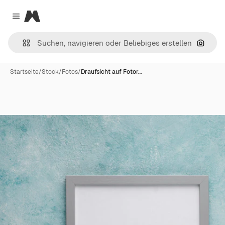
Magnific
Close menu
Nach B
Startseite
/
Stock
/
Fotos
/
Draufsicht auf Fotor…