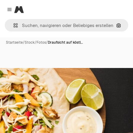
Magnific
Close menu
Nach B
Startseite
/
Stock
/
Fotos
/
Draufsicht auf köstl…