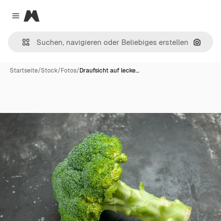
Magnific
Close menu
Nach B
Startseite
/
Stock
/
Fotos
/
Draufsicht auf lecke…