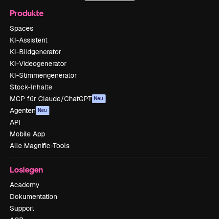
Produkte
Spaces
KI-Assistent
KI-Bildgenerator
KI-Videogenerator
KI-Stimmengenerator
Stock-Inhalte
MCP für Claude/ChatGPT
Neu
Agenten
Neu
API
Mobile App
Alle Magnific-Tools
Loslegen
Academy
Dokumentation
Support