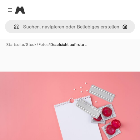
Magnific
Close menu
Nach B
Startseite
/
Stock
/
Fotos
/
Draufsicht auf rote …