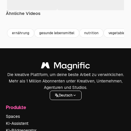
Ähnliche Videos
Premium
Premium
Generiert von KI
Premium
Premium
Generiert v
ernährung
gesunde lebensmittel
nutrition
vegetables
Die kreative Plattform, um deine beste Arbeit zu verwirklichen.
Mehr als 1 Million Abonnenten unter Kreativen, Unternehmen,
Agenturen und Studios.
Deutsch
Produkte
Spaces
KI-Assistent
KI-Bildgenerator