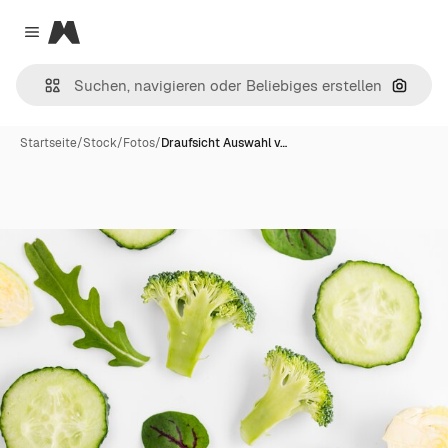
Magnific
Close menu
Nach B
Startseite
/
Stock
/
Fotos
/
Draufsicht Auswahl v…