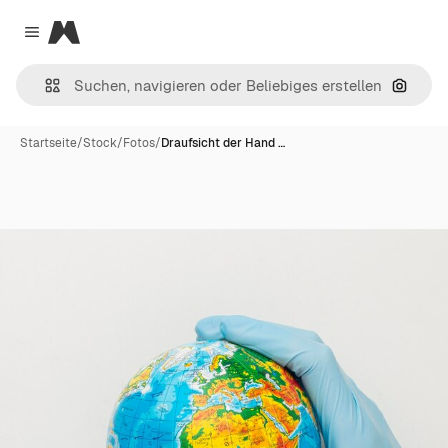
Magnific
Close menu
Nach B
Startseite
/
Stock
/
Fotos
/
Draufsicht der Hand …