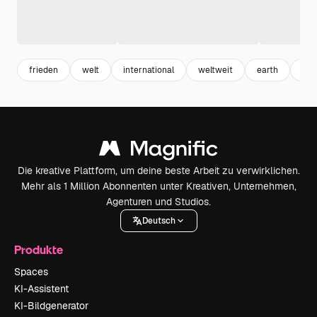
frieden
welt
international
weltweit
earth
glo
Die kreative Plattform, um deine beste Arbeit zu verwirklichen.
Mehr als 1 Million Abonnenten unter Kreativen, Unternehmen,
Agenturen und Studios.
Deutsch
Produkte
Spaces
KI-Assistent
KI-Bildgenerator