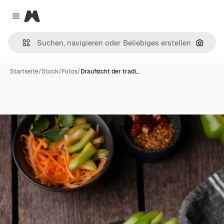
Magnific
Close menu
Nach B
Startseite
/
Stock
/
Fotos
/
Draufsicht der tradi…