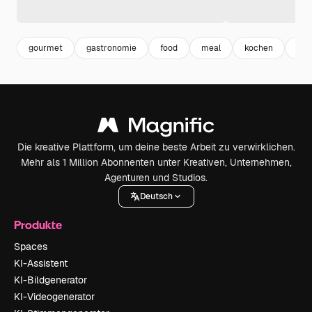
gourmet
gastronomie
food
meal
kochen
mah
Die kreative Plattform, um deine beste Arbeit zu verwirklichen.
Mehr als 1 Million Abonnenten unter Kreativen, Unternehmen,
Agenturen und Studios.
Deutsch
Produkte
Spaces
KI-Assistent
KI-Bildgenerator
KI-Videogenerator