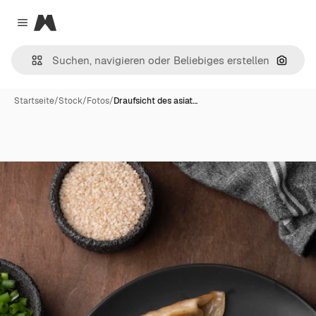
Magnific
Close menu
Nach B
Startseite
/
Stock
/
Fotos
/
Draufsicht des asiat…