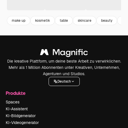
make up
kosmetik
table
skincare
beauty
pro
Die kreative Plattform, um deine beste Arbeit zu verwirklichen.
Mehr als 1 Million Abonnenten unter Kreativen, Unternehmen,
Agenturen und Studios.
Deutsch
Produkte
Spaces
KI-Assistent
KI-Bildgenerator
KI-Videogenerator