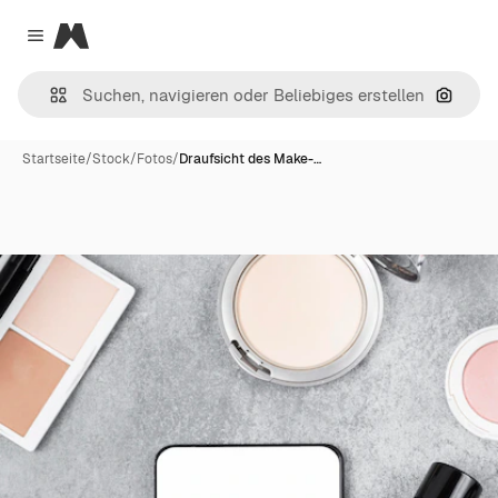
Magnific
Close menu
Nach B
Startseite
/
Stock
/
Fotos
/
Draufsicht des Make-…