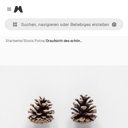
Magnific
Close menu
Nach B
Startseite
/
Stock
/
Fotos
/
Draufsicht des schön…