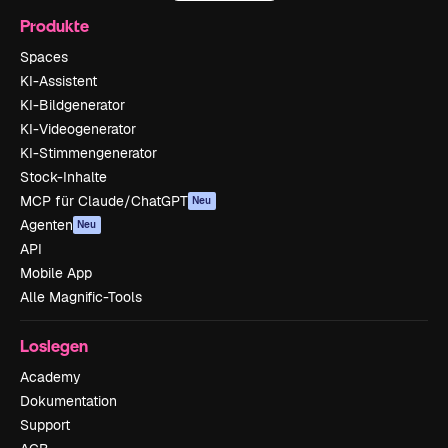
Produkte
Spaces
KI-Assistent
KI-Bildgenerator
KI-Videogenerator
KI-Stimmengenerator
Stock-Inhalte
MCP für Claude/ChatGPT
Neu
Agenten
Neu
API
Mobile App
Alle Magnific-Tools
Loslegen
Academy
Dokumentation
Support