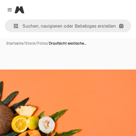
Magnific
Close menu
Nach B
Startseite
/
Stock
/
Fotos
/
Draufsicht exotische…