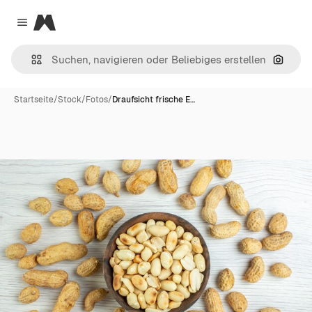
Magnific
Close menu
Nach B
Startseite
/
Stock
/
Fotos
/
Draufsicht frische E…