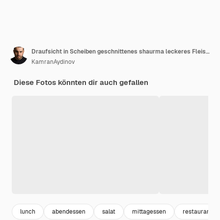
Draufsicht in Scheiben geschnittenes shaurma leckeres Fleisch- und Salatsandwich auf grauer Oberfläche Burger-Sandwich-Brot-Pita-Fleisch
KamranAydinov
Diese Fotos könnten dir auch gefallen
lunch
abendessen
salat
mittagessen
restaurant