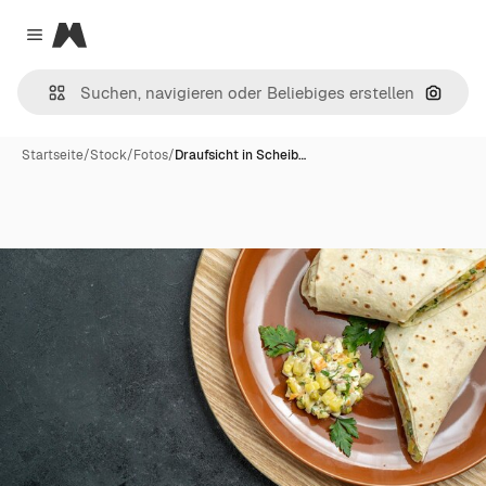
Magnific
Close menu
Nach B
Startseite
/
Stock
/
Fotos
/
Draufsicht in Scheib…