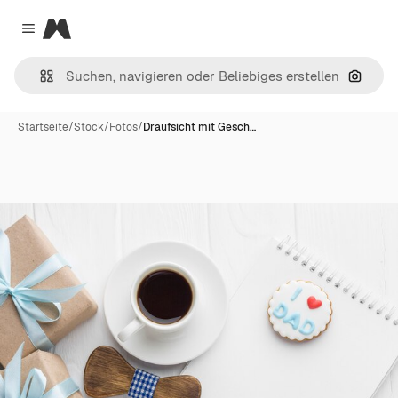
Magnific
Close menu
Nach B
Startseite
/
Stock
/
Fotos
/
Draufsicht mit Gesch…