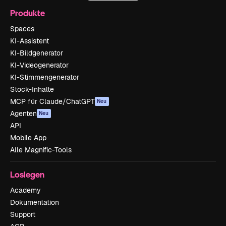
Produkte
Spaces
KI-Assistent
KI-Bildgenerator
KI-Videogenerator
KI-Stimmengenerator
Stock-Inhalte
MCP für Claude/ChatGPT
Neu
Agenten
Neu
API
Mobile App
Alle Magnific-Tools
Loslegen
Academy
Dokumentation
Support