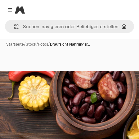
Magnific
Close menu
Nach B
Startseite
/
Stock
/
Fotos
/
Draufsicht Nahrungsr…