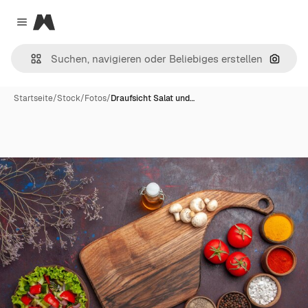
Magnific
Close menu
Nach B
Startseite
/
Stock
/
Fotos
/
Draufsicht Salat und…