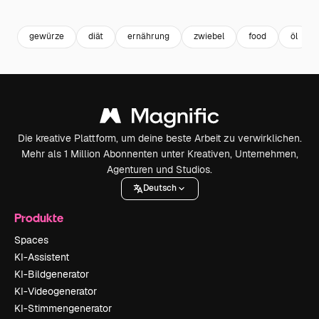
Premium
Premium
Premium
Premium
gewürze
diät
ernährung
zwiebel
food
öl
Die kreative Plattform, um deine beste Arbeit zu verwirklichen.
Mehr als 1 Million Abonnenten unter Kreativen, Unternehmen,
Agenturen und Studios.
Deutsch
Produkte
Spaces
KI-Assistent
KI-Bildgenerator
KI-Videogenerator
KI-Stimmengenerator