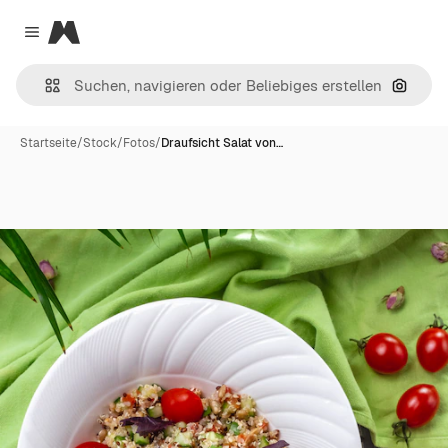
Magnific
Close menu
Nach B
Startseite
/
Stock
/
Fotos
/
Draufsicht Salat von…