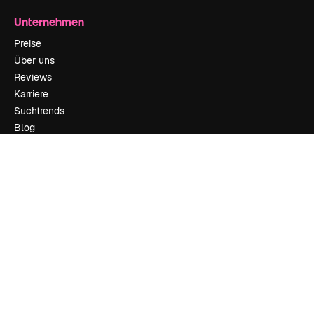
Unternehmen
Preise
Über uns
Reviews
Karriere
Suchtrends
Blog
Veranstaltungen
Slidesgo
Deine Inhalte verkaufen
Pressesaal
Suchst du nach magnific.ai
Kontakt aufnehmen
Kundensupport
Instagram
YouTube