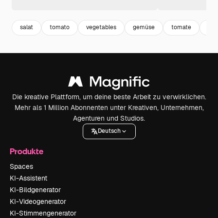
salat
tomato
vegetables
gemüse
tomate
se
Die kreative Plattform, um deine beste Arbeit zu verwirklichen.
Mehr als 1 Million Abonnenten unter Kreativen, Unternehmen,
Agenturen und Studios.
Deutsch
Produkte
Spaces
KI-Assistent
KI-Bildgenerator
KI-Videogenerator
KI-Stimmengenerator