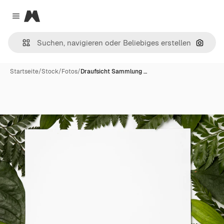
Magnific
Close menu
Nach B
Startseite
/
Stock
/
Fotos
/
Draufsicht Sammlung …