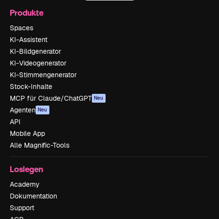
Produkte
Spaces
KI-Assistent
KI-Bildgenerator
KI-Videogenerator
KI-Stimmengenerator
Stock-Inhalte
MCP für Claude/ChatGPT
Neu
Agenten
Neu
API
Mobile App
Alle Magnific-Tools
Loslegen
Academy
Dokumentation
Support