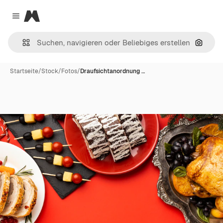
Magnific
Close menu
Nach B
Startseite
/
Stock
/
Fotos
/
Draufsichtanordnung …