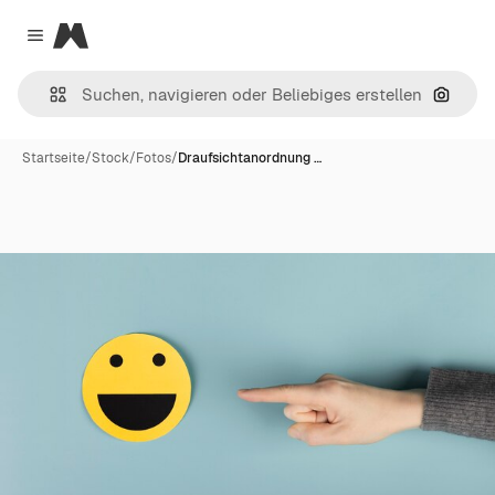
Magnific
Close menu
Nach B
Startseite
/
Stock
/
Fotos
/
Draufsichtanordnung …