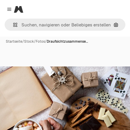
Magnific
Close menu
Nach B
Startseite
/
Stock
/
Fotos
/
Draufsichtzusammense…