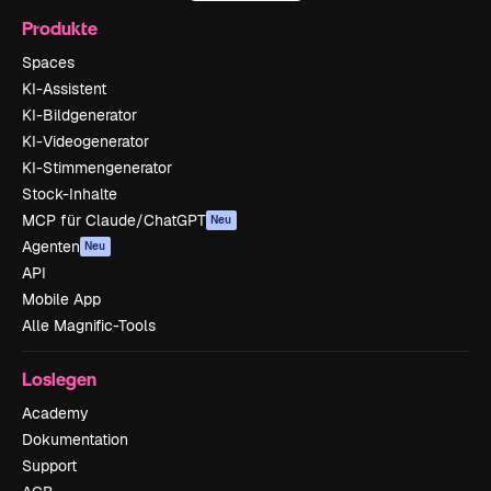
Produkte
Spaces
KI-Assistent
KI-Bildgenerator
KI-Videogenerator
KI-Stimmengenerator
Stock-Inhalte
MCP für Claude/ChatGPT
Neu
Agenten
Neu
API
Mobile App
Alle Magnific-Tools
Loslegen
Academy
Dokumentation
Support