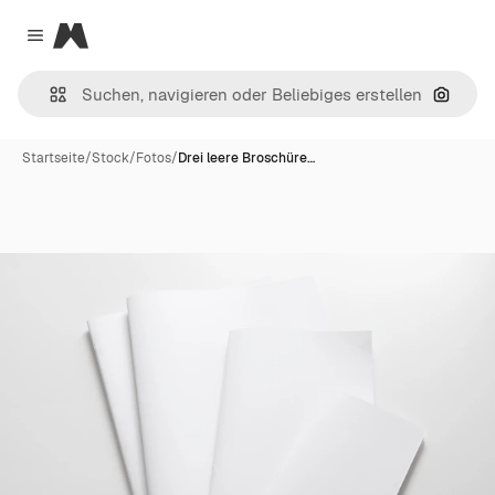
Magnific
Close menu
Nach B
Startseite
/
Stock
/
Fotos
/
Drei leere Broschüre…