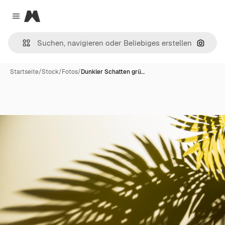
Magnific
Close menu
Nach B
Startseite
/
Stock
/
Fotos
/
Dunkler Schatten grü…