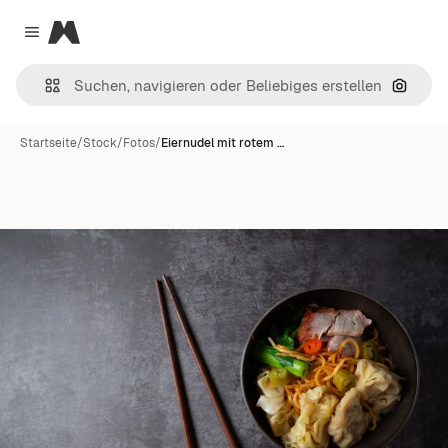
Magnific
Close menu
Nach B
Startseite
/
Stock
/
Fotos
/
Eiernudel mit rotem …