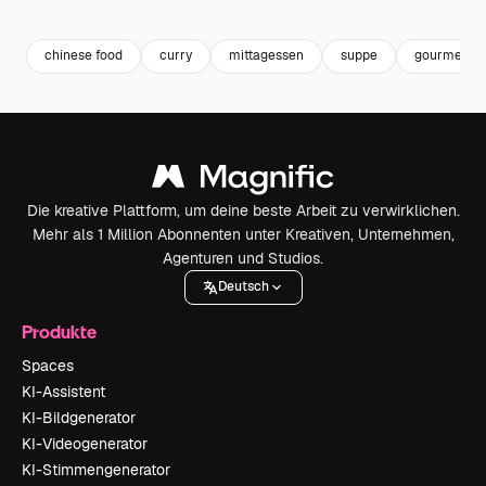
Premium
Premium
Generiert von KI
Premium
Premium
chinese food
curry
mittagessen
suppe
gourmet
Die kreative Plattform, um deine beste Arbeit zu verwirklichen.
Mehr als 1 Million Abonnenten unter Kreativen, Unternehmen,
Agenturen und Studios.
Deutsch
Produkte
Spaces
KI-Assistent
KI-Bildgenerator
KI-Videogenerator
KI-Stimmengenerator