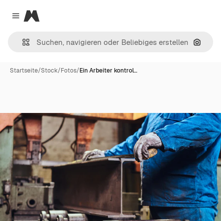
Magnific
Close menu
Nach B
Startseite
/
Stock
/
Fotos
/
Ein Arbeiter kontrol…