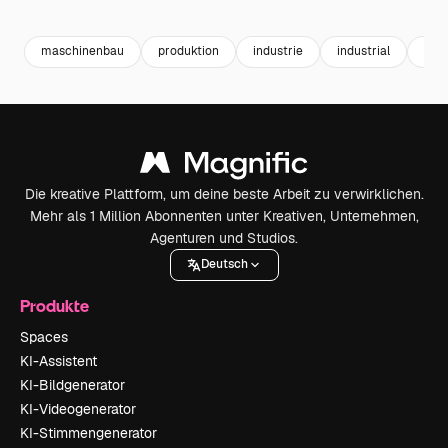
Premium
Premium
Premium
Premium
maschinenbau
produktion
industrie
industrial
pro
Die kreative Plattform, um deine beste Arbeit zu verwirklichen.
Mehr als 1 Million Abonnenten unter Kreativen, Unternehmen,
Agenturen und Studios.
Deutsch
Produkte
Spaces
KI-Assistent
KI-Bildgenerator
KI-Videogenerator
KI-Stimmengenerator