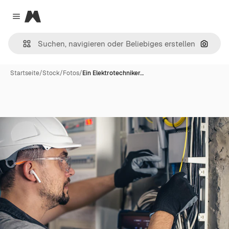
Magnific
Close menu
Nach B
Startseite
/
Stock
/
Fotos
/
Ein Elektrotechniker…