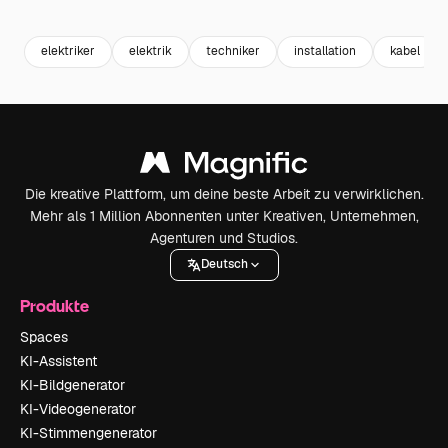
Premium
Premium
Generiert von KI
Premium
Premium
elektriker
elektrik
techniker
installation
kabel
Die kreative Plattform, um deine beste Arbeit zu verwirklichen.
Mehr als 1 Million Abonnenten unter Kreativen, Unternehmen,
Agenturen und Studios.
Deutsch
Produkte
Spaces
KI-Assistent
KI-Bildgenerator
KI-Videogenerator
KI-Stimmengenerator