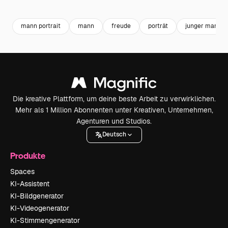
Premium
Premium
Premium
Premium
mann portrait
mann
freude
porträt
junger mann
Die kreative Plattform, um deine beste Arbeit zu verwirklichen.
Mehr als 1 Million Abonnenten unter Kreativen, Unternehmen,
Agenturen und Studios.
Deutsch
Produkte
Spaces
KI-Assistent
KI-Bildgenerator
KI-Videogenerator
KI-Stimmengenerator