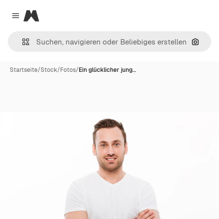
Magnific
Close menu
Nach B
Startseite
/
Stock
/
Fotos
/
Ein glücklicher jung…