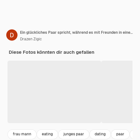
Ein glückliches Paar spricht, während es mit Freunden in einem Café Donuts isst
Drazen Zigic
Diese Fotos könnten dir auch gefallen
frau mann
eating
junges paar
dating
paar
co