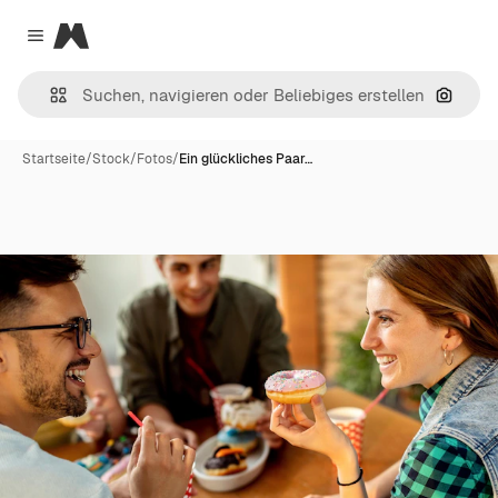
Magnific
Close menu
Nach B
Startseite
/
Stock
/
Fotos
/
Ein glückliches Paar…