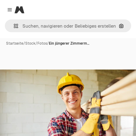
Magnific
Close menu
Nach B
Startseite
/
Stock
/
Fotos
/
Ein jüngerer Zimmerm…