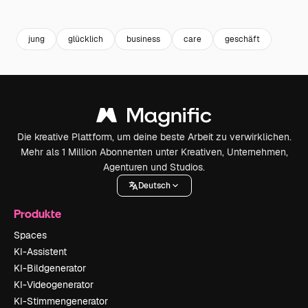
Premium
Premium
Premium
Premium
jung
glücklich
business
care
geschäft
Die kreative Plattform, um deine beste Arbeit zu verwirklichen.
Mehr als 1 Million Abonnenten unter Kreativen, Unternehmen,
Agenturen und Studios.
Deutsch
Produkte
Spaces
KI-Assistent
KI-Bildgenerator
KI-Videogenerator
KI-Stimmengenerator