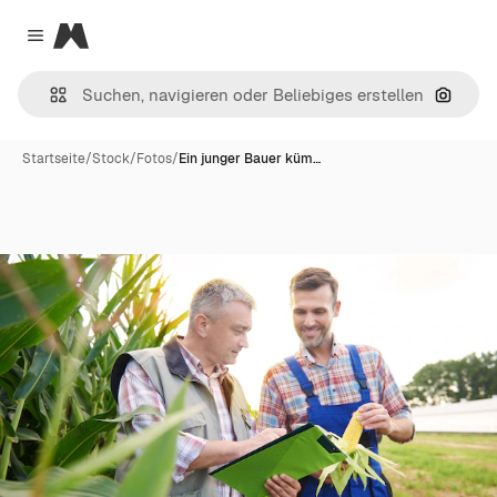
Magnific
Close menu
Nach B
Startseite
/
Stock
/
Fotos
/
Ein junger Bauer küm…