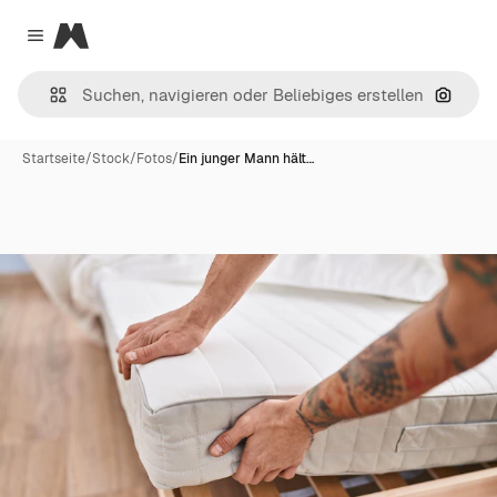
Magnific
Close menu
Nach B
Startseite
/
Stock
/
Fotos
/
Ein junger Mann hält…