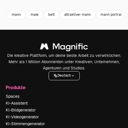
Premium
Premium
Premium
Premium
mann
male
bett
attraktiver mann
mann portrait
Die kreative Plattform, um deine beste Arbeit zu verwirklichen.
Mehr als 1 Million Abonnenten unter Kreativen, Unternehmen,
Agenturen und Studios.
Deutsch
Produkte
Spaces
KI-Assistent
KI-Bildgenerator
KI-Videogenerator
KI-Stimmengenerator