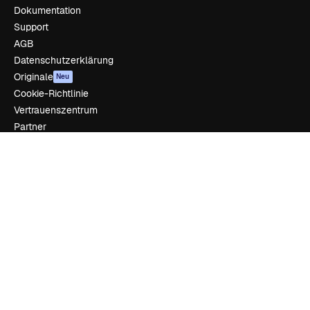
Dokumentation
Support
AGB
Datenschutzerklärung
Originale
Neu
Cookie-Richtlinie
Vertrauenszentrum
Partner
Unternehmen
Unternehmen
Preise
Über uns
Reviews
Karriere
Suchtrends
Blog
Veranstaltungen