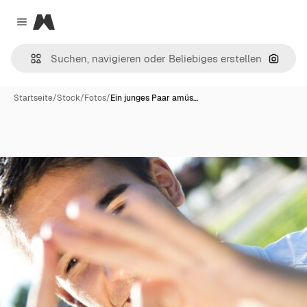
Magnific
Close menu
Nach B
Startseite
/
Stock
/
Fotos
/
Ein junges Paar amüs…