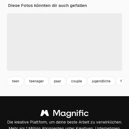
Diese Fotos könnten dir auch gefallen
teen
teenager
paar
couple
jugendliche
frien
Die kreative Plattform, um deine beste Arbeit zu verwirklichen.
Mehr als 1 Million Abonnenten unter Kreativen, Unternehmen,