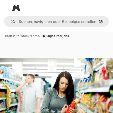
Magnific
Close menu
Nach B
Startseite
/
Stock
/
Fotos
/
Ein junges Paar, das…