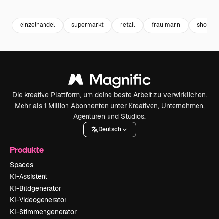
Premium
Premium
Generiert von KI
Premium
Premium
einzelhandel
supermarkt
retail
frau mann
shoppin
Die kreative Plattform, um deine beste Arbeit zu verwirklichen.
Mehr als 1 Million Abonnenten unter Kreativen, Unternehmen,
Agenturen und Studios.
Deutsch
Produkte
Spaces
KI-Assistent
KI-Bildgenerator
KI-Videogenerator
KI-Stimmengenerator