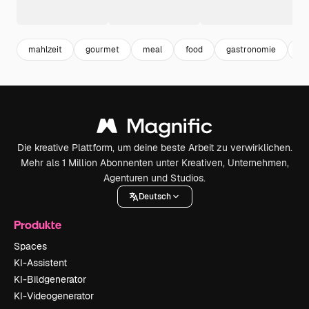
mahlzeit
gourmet
meal
food
gastronomie
st
Die kreative Plattform, um deine beste Arbeit zu verwirklichen.
Mehr als 1 Million Abonnenten unter Kreativen, Unternehmen,
Agenturen und Studios.
Deutsch
Produkte
Spaces
KI-Assistent
KI-Bildgenerator
KI-Videogenerator