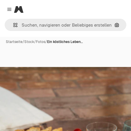
Magnific
Close menu
Nach B
Startseite
/
Stock
/
Fotos
/
Ein köstliches Leben…