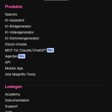
Produkte
Spaces
KI-Assistent
KI-Bildgenerator
KI-Videogenerator
KI-Stimmengenerator
Stock-Inhalte
MCP für Claude/ChatGPT
Neu
Agenten
Neu
API
Mobile App
Alle Magnific-Tools
Loslegen
Academy
Dokumentation
Support