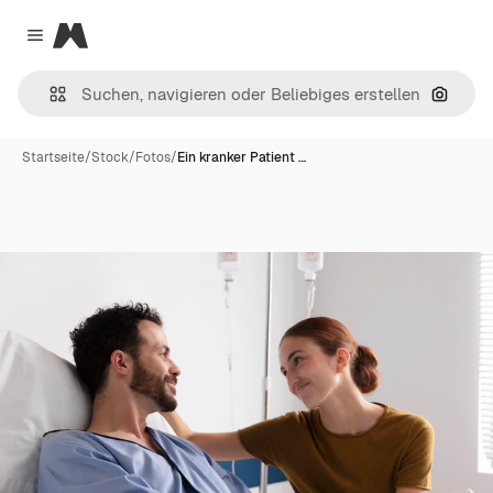
Magnific
Close menu
Nach B
Startseite
/
Stock
/
Fotos
/
Ein kranker Patient …