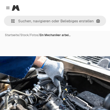
Magnific
Close menu
Nach B
Startseite
/
Stock
/
Fotos
/
Ein Mechaniker arbei…