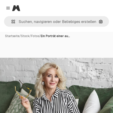
Magnific
Close menu
Nach B
Startseite
/
Stock
/
Fotos
/
Ein Porträt einer au…