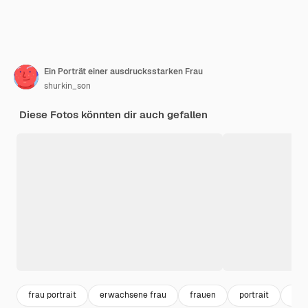
Ein Porträt einer ausdrucksstarken Frau
shurkin_son
Diese Fotos könnten dir auch gefallen
frau portrait
erwachsene frau
frauen
portrait
bea