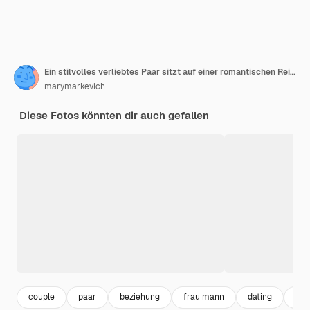
Ein stilvolles verliebtes Paar sitzt auf einer romantischen Reise auf der Straße
marymarkevich
Diese Fotos könnten dir auch gefallen
couple
paar
beziehung
frau mann
dating
jun