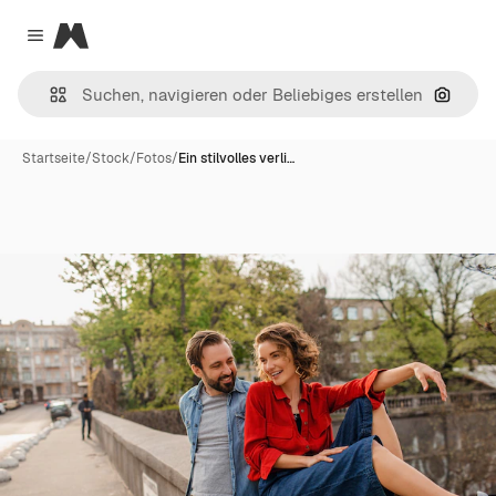
Magnific
Close menu
Nach B
Startseite
/
Stock
/
Fotos
/
Ein stilvolles verli…