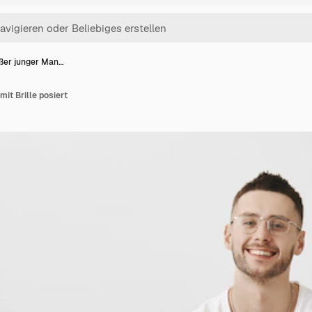
üßer junger Man…
it Brille posiert