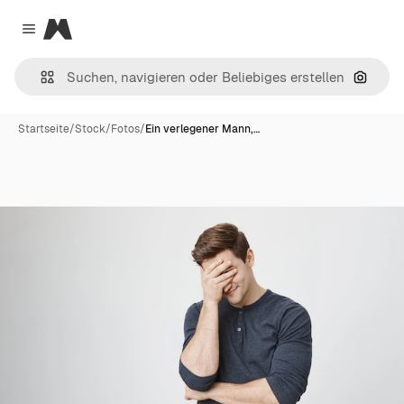
Magnific
Close menu
Nach B
Startseite
/
Stock
/
Fotos
/
Ein verlegener Mann,…