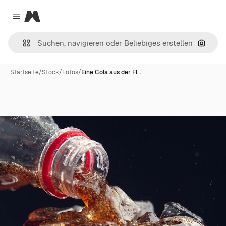
Magnific
Close menu
Nach B
Startseite
/
Stock
/
Fotos
/
Eine Cola aus der Fl…