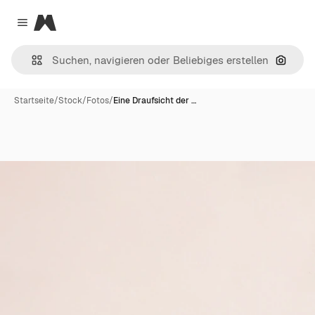
Magnific
Close menu
Nach B
Startseite
/
Stock
/
Fotos
/
Eine Draufsicht der …