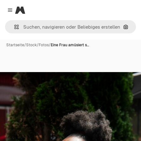
Magnific
Close menu
Nach B
Startseite
/
Stock
/
Fotos
/
Eine Frau amüsiert s…